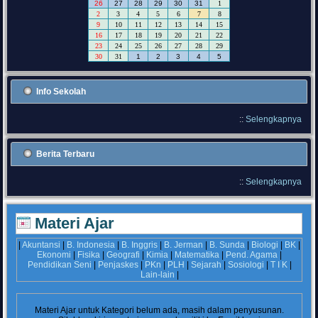
26
27
28
29
30
31
1
2
3
4
5
6
7
8
9
10
11
12
13
14
15
16
17
18
19
20
21
22
23
24
25
26
27
28
29
30
31
1
2
3
4
5
Info Sekolah
::
Selengkapnya
Berita Terbaru
::
Selengkapnya
Materi Ajar
|
Akuntansi
|
B. Indonesia
|
B. Inggris
|
B. Jerman
|
B. Sunda
|
Biologi
|
BK
|
Ekonomi
|
Fisika
|
Geografi
|
Kimia
|
Matematika
|
Pend. Agama
|
Pendidikan Seni
|
Penjaskes
|
PKn
|
PLH
|
Sejarah
|
Sosiologi
|
T I K
|
Lain-lain
|
Materi Ajar untuk Kategori
belum ada, masih dalam penyusunan.