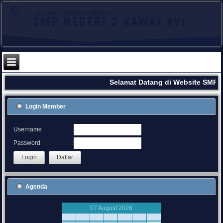
Selamat Datang di Website SMPN
Login Member
:
Username
:
Password
Agenda
07 August 2026
M
S
S
R
K
J
S