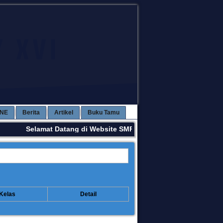
INE
Berita
Artikel
Buku Tamu
Selamat Datang di Website SMPN 3 KAWAY XVI. Terima Kas
Kelas
Detail