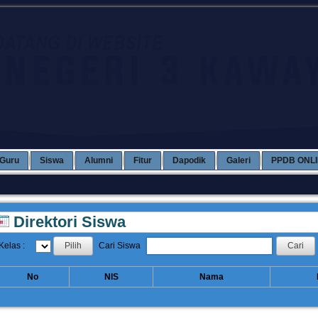
Guru
Siswa
Alumni
Fitur
Dapodik
Galeri
PPDB ONL
Direktori Siswa
Kelas :
Cari Siswa
No
NIS
Nama