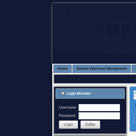
Home
Sistem Informasi Manajemen
Login Member
:
Username
:
Password