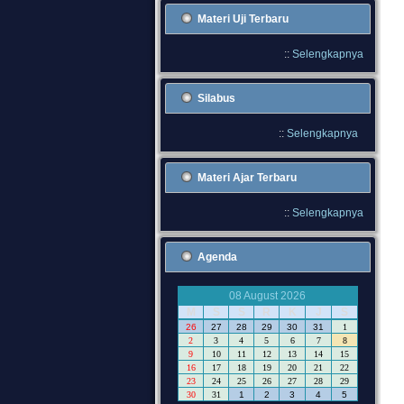
Materi Uji Terbaru
::
Selengkapnya
Silabus
::
Selengkapnya
Materi Ajar Terbaru
::
Selengkapnya
Agenda
08 August 2026
M
S
S
R
K
J
S
26
27
28
29
30
31
1
2
3
4
5
6
7
8
9
10
11
12
13
14
15
16
17
18
19
20
21
22
23
24
25
26
27
28
29
30
31
1
2
3
4
5