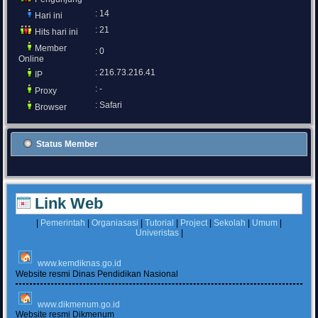
: 14
Hari ini
: 21
Hits hari ini
Member
: 0
Online
: 216.73.216.41
IP
: -
Proxy
: Safari
Browser
Status Member
Link Web
|
Pemerintah
|
Organiasasi
|
Tutorial
|
Project
|
Sekolah
|
Umum
|
Univeristas
|
www.kemdiknas.go.id
Website resmi Dinas Pendidikan Nasional
www.dikmenum.go.id
Website resmi Dikmenum