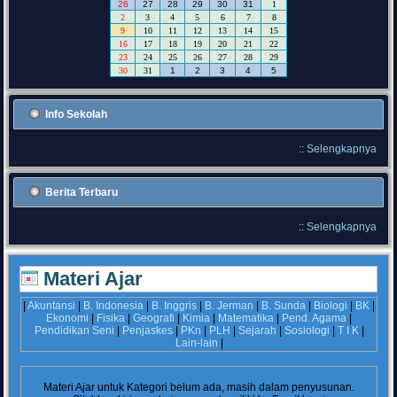
26
27
28
29
30
31
1
2
3
4
5
6
7
8
9
10
11
12
13
14
15
16
17
18
19
20
21
22
23
24
25
26
27
28
29
30
31
1
2
3
4
5
Info Sekolah
::
Selengkapnya
Berita Terbaru
::
Selengkapnya
Materi Ajar
|
Akuntansi
|
B. Indonesia
|
B. Inggris
|
B. Jerman
|
B. Sunda
|
Biologi
|
BK
|
Ekonomi
|
Fisika
|
Geografi
|
Kimia
|
Matematika
|
Pend. Agama
|
Pendidikan Seni
|
Penjaskes
|
PKn
|
PLH
|
Sejarah
|
Sosiologi
|
T I K
|
Lain-lain
|
Materi Ajar untuk Kategori
belum ada, masih dalam penyusunan.