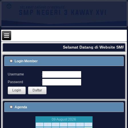
Selamat Datang di Website SMPN
Login Member
:
Username
:
Password
Agenda
09 August 2026
M
S
S
R
K
J
S