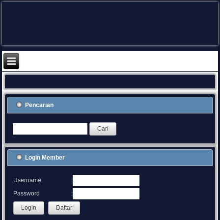
Pencarian
Login Member
:
Username
:
Password