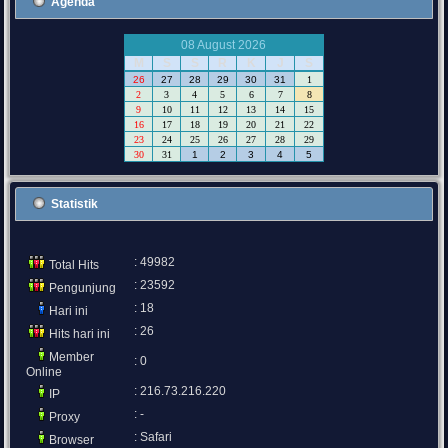
Agenda
08 August 2026
M
S
S
R
K
J
S
26
27
28
29
30
31
1
2
3
4
5
6
7
8
9
10
11
12
13
14
15
16
17
18
19
20
21
22
23
24
25
26
27
28
29
30
31
1
2
3
4
5
Statistik
: 49982
Total Hits
: 23592
Pengunjung
: 18
Hari ini
: 26
Hits hari ini
Member
: 0
Online
: 216.73.216.220
IP
: -
Proxy
: Safari
Browser