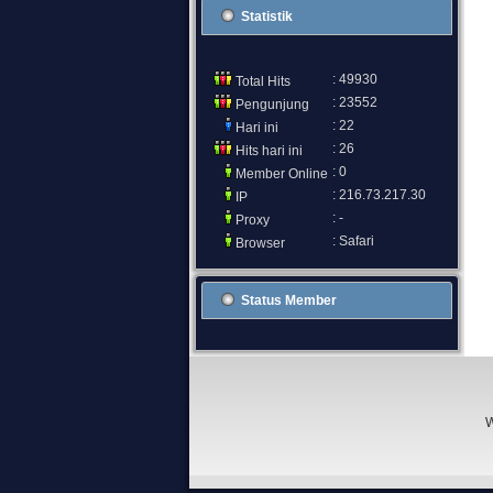
Statistik
: 49930
Total Hits
: 23552
Pengunjung
: 22
Hari ini
: 26
Hits hari ini
: 0
Member Online
: 216.73.217.30
IP
: -
Proxy
: Safari
Browser
Status Member
W