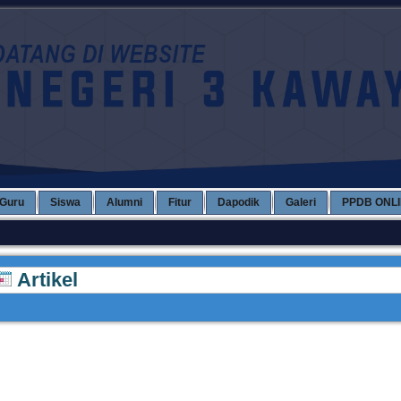
Guru
Siswa
Alumni
Fitur
Dapodik
Galeri
PPDB ONL
Artikel