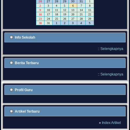
26
27
28
29
30
31
1
2
3
4
5
6
7
8
9
10
11
12
13
14
15
16
17
18
19
20
21
22
23
24
25
26
27
28
29
30
31
1
2
3
4
5
Info Sekolah
::
Selengkapnya
Berita Terbaru
::
Selengkapnya
Profil Guru
Artikel Terbaru
»
Index Artikel