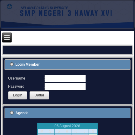
Login Member
:
Username
:
Password
Agenda
06 August 2026
M
S
S
R
K
J
S