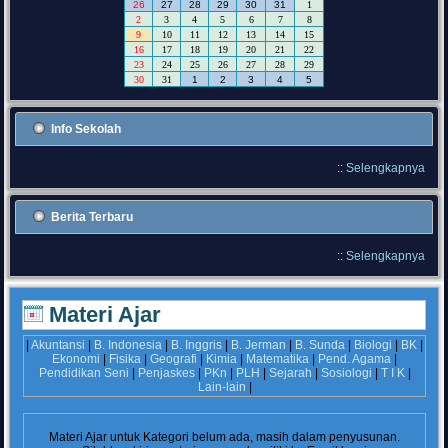
26
27
28
29
30
31
1
2
3
4
5
6
7
8
9
10
11
12
13
14
15
16
17
18
19
20
21
22
23
24
25
26
27
28
29
30
31
1
2
3
4
5
Info Sekolah
::
Selengkapnya
Berita Terbaru
::
Selengkapnya
Materi Ajar
|
Akuntansi
|
B. Indonesia
|
B. Inggris
|
B. Jerman
|
B. Sunda
|
Biologi
|
BK
|
Ekonomi
|
Fisika
|
Geografi
|
Kimia
|
Matematika
|
Pend. Agama
|
Pendidikan Seni
|
Penjaskes
|
PKn
|
PLH
|
Sejarah
|
Sosiologi
|
T I K
|
Lain-lain
|
Materi Ajar untuk Kategori
belum ada, masih dalam penyusunan.