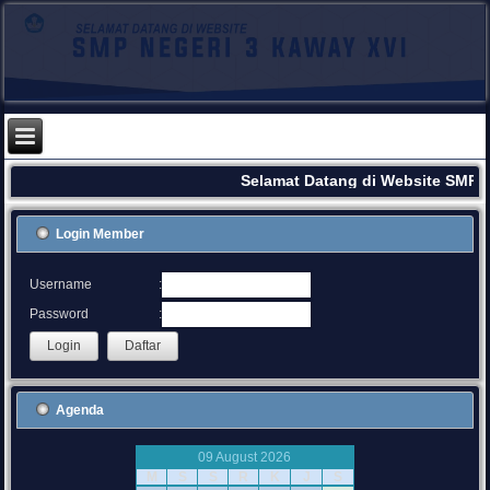
Selamat Datang di Website SMPN 
Login Member
:
Username
:
Password
Agenda
09 August 2026
M
S
S
R
K
J
S