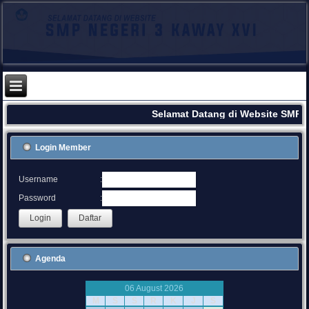
Selamat Datang di Website SMPN
Login Member
:
Username
:
Password
Agenda
06 August 2026
M
S
S
R
K
J
S