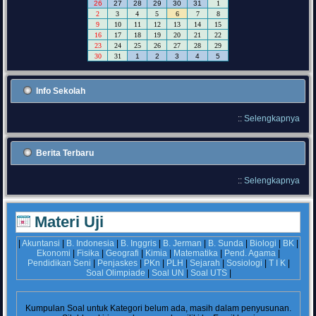
26
27
28
29
30
31
1
2
3
4
5
6
7
8
9
10
11
12
13
14
15
16
17
18
19
20
21
22
23
24
25
26
27
28
29
30
31
1
2
3
4
5
Info Sekolah
::
Selengkapnya
Berita Terbaru
::
Selengkapnya
Materi Uji
|
Akuntansi
|
B. Indonesia
|
B. Inggris
|
B. Jerman
|
B. Sunda
|
Biologi
|
BK
|
Ekonomi
|
Fisika
|
Geografi
|
Kimia
|
Matematika
|
Pend. Agama
|
Pendidikan Seni
|
Penjaskes
|
PKn
|
PLH
|
Sejarah
|
Sosiologi
|
T I K
|
Soal Olimpiade
|
Soal UN
|
Soal UTS
|
Kumpulan Soal untuk Kategori
belum ada, masih dalam penyusunan.