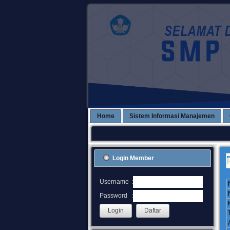
Home
Sistem Informasi Manajemen
Login Member
:
Username
:
Password