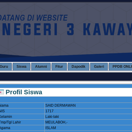
Guru
Siswa
Alumni
Fitur
Dapodik
Galeri
PPDB ONL
Profil Siswa
Nama
SAID DERMAWAN
NIS
1717
Kelamin
Laki-laki
Tmp/Tgl Lahir
MEULABOH,-
Agama
ISLAM