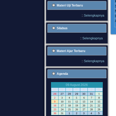
Materi Uji Terbaru
::
Selengkapnya
Silabus
::
Selengkapnya
Materi Ajar Terbaru
::
Selengkapnya
Agenda
09 August 2026
M
S
S
R
K
J
S
26
27
28
29
30
31
1
2
3
4
5
6
7
8
9
10
11
12
13
14
15
16
17
18
19
20
21
22
23
24
25
26
27
28
29
30
31
1
2
3
4
5