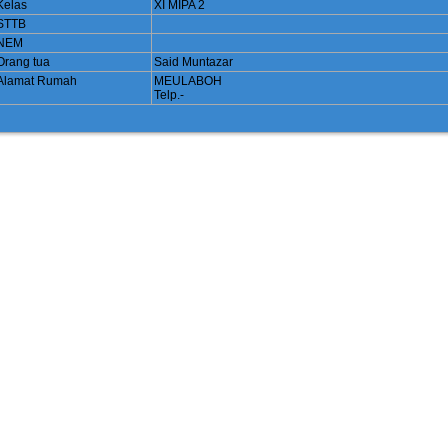
Kelas
XI MIPA 2
STTB
NEM
Orang tua
Said Muntazar
Alamat Rumah
MEULABOH
Telp.-