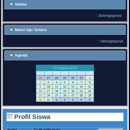
Silabus
::
Selengkapnya
Materi Ajar Terbaru
::
Selengkapnya
Agenda
10 August 2026
M
S
S
R
K
J
S
26
27
28
29
30
31
1
2
3
4
5
6
7
8
9
10
11
12
13
14
15
16
17
18
19
20
21
22
23
24
25
26
27
28
29
30
31
1
2
3
4
5
Profil Siswa