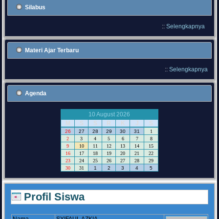
Silabus
::
Selengkapnya
Materi Ajar Terbaru
::
Selengkapnya
Agenda
10 August 2026
M
S
S
R
K
J
S
26
27
28
29
30
31
1
2
3
4
5
6
7
8
9
10
11
12
13
14
15
16
17
18
19
20
21
22
23
24
25
26
27
28
29
30
31
1
2
3
4
5
Profil Siswa