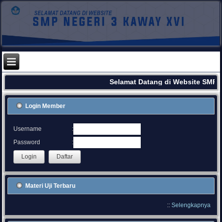
Selamat Datang di Website SMPN
Login Member
:
Username
:
Password
Materi Uji Terbaru
::
Selengkapnya