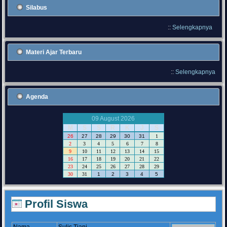
Silabus
::
Selengkapnya
Materi Ajar Terbaru
::
Selengkapnya
Agenda
09 August 2026
M
S
S
R
K
J
S
26
27
28
29
30
31
1
2
3
4
5
6
7
8
9
10
11
12
13
14
15
16
17
18
19
20
21
22
23
24
25
26
27
28
29
30
31
1
2
3
4
5
Profil Siswa