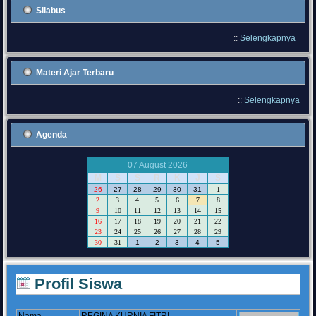
Silabus
::
Selengkapnya
Materi Ajar Terbaru
::
Selengkapnya
Agenda
07 August 2026
M
S
S
R
K
J
S
26
27
28
29
30
31
1
2
3
4
5
6
7
8
9
10
11
12
13
14
15
16
17
18
19
20
21
22
23
24
25
26
27
28
29
30
31
1
2
3
4
5
Profil Siswa