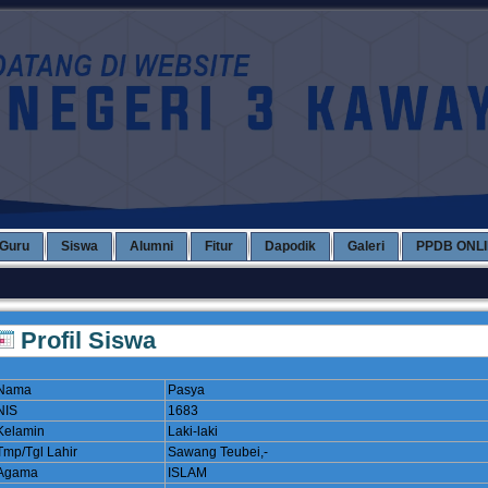
Guru
Siswa
Alumni
Fitur
Dapodik
Galeri
PPDB ONL
Profil Siswa
Nama
Pasya
NIS
1683
Kelamin
Laki-laki
Tmp/Tgl Lahir
Sawang Teubei,-
Agama
ISLAM