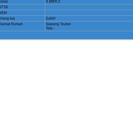
Kelas
X MIPA 3
STTB
NEM
Orang tua
Zulbili
Alamat Rumah
Sawang Teubei
Telp.-