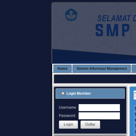
Home
Sistem Informasi Manajemen
Login Member
:
Username
:
Password