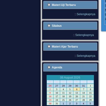
Materi Uji Terbaru
::
Selengkapnya
Silabus
::
Selengkapnya
Materi Ajar Terbaru
::
Selengkapnya
Agenda
06 August 2026
M
S
S
R
K
J
S
26
27
28
29
30
31
1
2
3
4
5
6
7
8
9
10
11
12
13
14
15
16
17
18
19
20
21
22
23
24
25
26
27
28
29
30
31
1
2
3
4
5