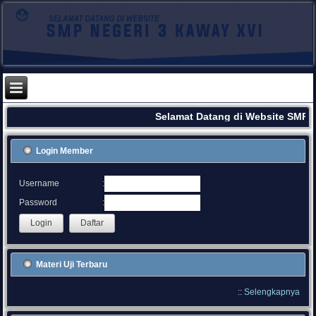
Selamat Datang di Website SMPN 
Login Member
:
Username
:
Password
Materi Uji Terbaru
::
Selengkapnya