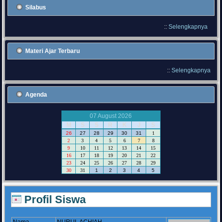
Silabus
::
Selengkapnya
Materi Ajar Terbaru
::
Selengkapnya
Agenda
07 August 2026
M
S
S
R
K
J
S
26
27
28
29
30
31
1
2
3
4
5
6
7
8
9
10
11
12
13
14
15
16
17
18
19
20
21
22
23
24
25
26
27
28
29
30
31
1
2
3
4
5
Profil Siswa