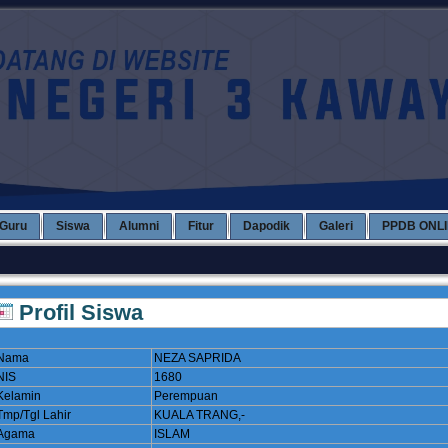
Guru
Siswa
Alumni
Fitur
Dapodik
Galeri
PPDB ONL
Profil Siswa
Nama
NEZA SAPRIDA
NIS
1680
Kelamin
Perempuan
Tmp/Tgl Lahir
KUALA TRANG,-
Agama
ISLAM