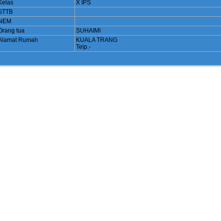
Kelas
X IPS
STTB
NEM
Orang tua
SUHAIMI
Alamat Rumah
KUALA TRANG
Telp.-