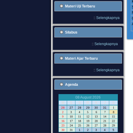
Materi Uji Terbaru
::
Selengkapnya
Silabus
::
Selengkapnya
Materi Ajar Terbaru
::
Selengkapnya
Agenda
08 August 2026
M
S
S
R
K
J
S
26
27
28
29
30
31
1
2
3
4
5
6
7
8
9
10
11
12
13
14
15
16
17
18
19
20
21
22
23
24
25
26
27
28
29
30
31
1
2
3
4
5