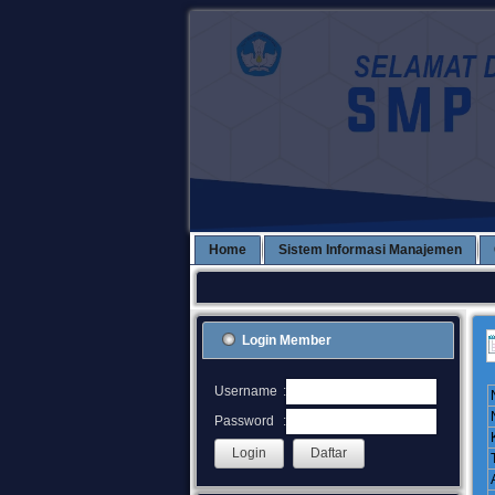
Home
Sistem Informasi Manajemen
Login Member
:
Username
:
Password