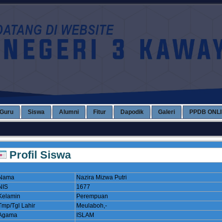
Guru
Siswa
Alumni
Fitur
Dapodik
Galeri
PPDB ONL
Profil Siswa
Nama
Nazira Mizwa Putri
NIS
1677
Kelamin
Perempuan
Tmp/Tgl Lahir
Meulaboh,-
Agama
ISLAM