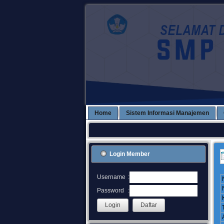
Home
Sistem Informasi Manajemen
Login Member
:
Username
:
Password