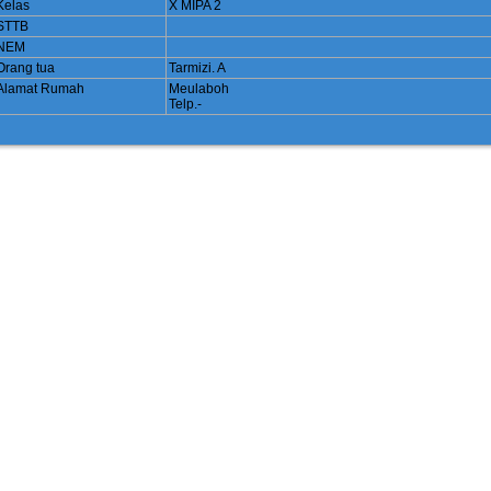
Kelas
X MIPA 2
STTB
NEM
Orang tua
Tarmizi. A
Alamat Rumah
Meulaboh
Telp.-