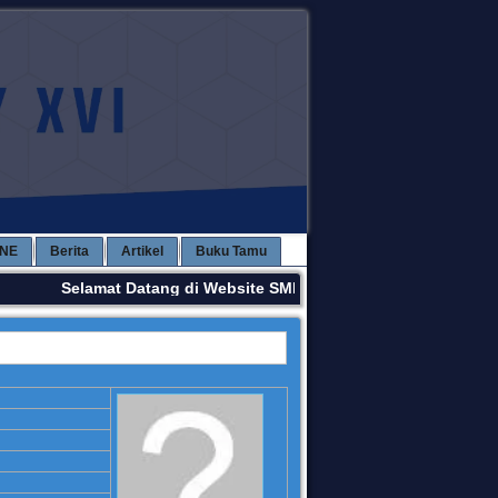
INE
Berita
Artikel
Buku Tamu
Selamat Datang di Website SMPN 3 KAWAY XVI. Terima Ka