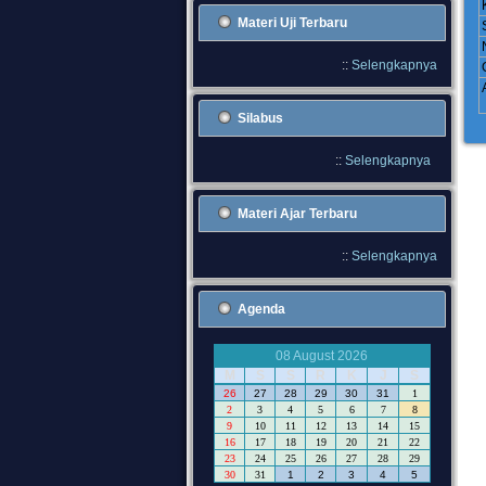
Materi Uji Terbaru
::
Selengkapnya
Silabus
::
Selengkapnya
Materi Ajar Terbaru
::
Selengkapnya
Agenda
08 August 2026
M
S
S
R
K
J
S
26
27
28
29
30
31
1
2
3
4
5
6
7
8
9
10
11
12
13
14
15
16
17
18
19
20
21
22
23
24
25
26
27
28
29
30
31
1
2
3
4
5