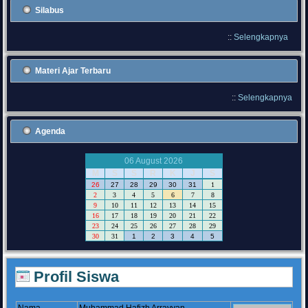
Silabus
::
Selengkapnya
Materi Ajar Terbaru
::
Selengkapnya
Agenda
06 August 2026
M
S
S
R
K
J
S
26
27
28
29
30
31
1
2
3
4
5
6
7
8
9
10
11
12
13
14
15
16
17
18
19
20
21
22
23
24
25
26
27
28
29
30
31
1
2
3
4
5
Profil Siswa