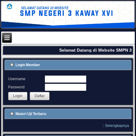
Selamat Datang di Website SMPN 3 K
Login Member
:
Username
:
Password
Materi Uji Terbaru
::
Selengkapnya