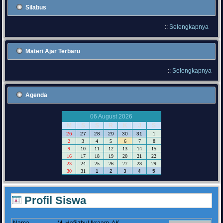
Silabus
::
Selengkapnya
Materi Ajar Terbaru
::
Selengkapnya
Agenda
06 August 2026
M
S
S
R
K
J
S
26
27
28
29
30
31
1
2
3
4
5
6
7
8
9
10
11
12
13
14
15
16
17
18
19
20
21
22
23
24
25
26
27
28
29
30
31
1
2
3
4
5
Profil Siswa