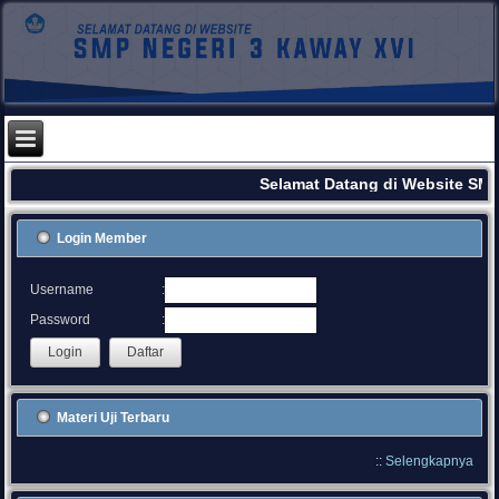
Selamat Datang di Website SMP
Login Member
:
Username
:
Password
Materi Uji Terbaru
::
Selengkapnya