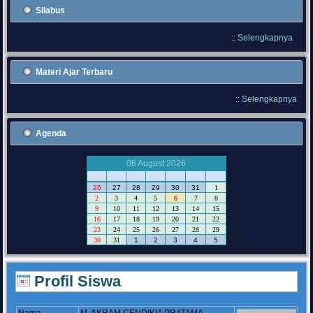
Silabus
::
Selengkapnya
Materi Ajar Terbaru
::
Selengkapnya
Agenda
06 August 2026
M
S
S
R
K
J
S
26
27
28
29
30
31
1
2
3
4
5
6
7
8
9
10
11
12
13
14
15
16
17
18
19
20
21
22
23
24
25
26
27
28
29
30
31
1
2
3
4
5
Profil Siswa