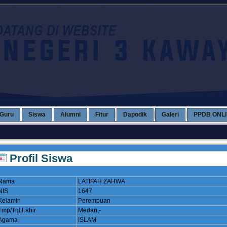
Guru
Siswa
Alumni
Fitur
Dapodik
Galeri
PPDB ONL
Profil Siswa
Nama
LATIFAH ZAHWA
NIS
1647
Kelamin
Perempuan
Tmp/Tgl Lahir
Medan,-
Agama
ISLAM