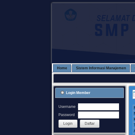
Home
Sistem Informasi Manajemen
Login Member
:
Username
:
Password