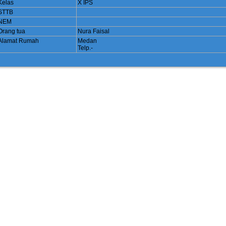
Kelas
X IPS
STTB
NEM
Orang tua
Nura Faisal
Alamat Rumah
Medan
Telp.-