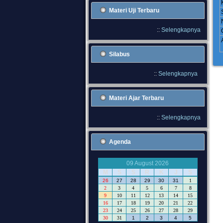
Materi Uji Terbaru
::
Selengkapnya
Silabus
::
Selengkapnya
Materi Ajar Terbaru
::
Selengkapnya
Agenda
09 August 2026
M
S
S
R
K
J
S
26
27
28
29
30
31
1
2
3
4
5
6
7
8
9
10
11
12
13
14
15
16
17
18
19
20
21
22
23
24
25
26
27
28
29
30
31
1
2
3
4
5