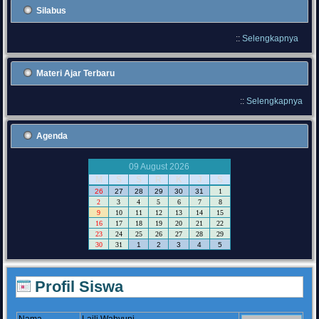
Silabus
::
Selengkapnya
Materi Ajar Terbaru
::
Selengkapnya
Agenda
09 August 2026
M
S
S
R
K
J
S
26
27
28
29
30
31
1
2
3
4
5
6
7
8
9
10
11
12
13
14
15
16
17
18
19
20
21
22
23
24
25
26
27
28
29
30
31
1
2
3
4
5
Profil Siswa