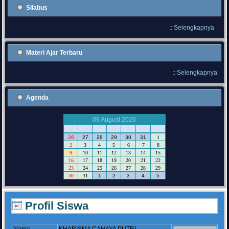
Silabus
::
Selengkapnya
Materi Ajar Terbaru
::
Selengkapnya
Agenda
09 August 2026
M
S
S
R
K
J
S
26
27
28
29
30
31
1
2
3
4
5
6
7
8
9
10
11
12
13
14
15
16
17
18
19
20
21
22
23
24
25
26
27
28
29
30
31
1
2
3
4
5
Profil Siswa