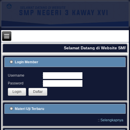
Selamat Datang di Website SMPN
Login Member
:
Username
:
Password
Materi Uji Terbaru
::
Selengkapnya