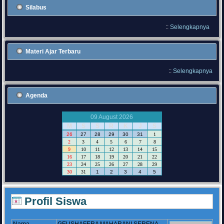
Silabus
::
Selengkapnya
Materi Ajar Terbaru
::
Selengkapnya
Agenda
09 August 2026
M
S
S
R
K
J
S
26
27
28
29
30
31
1
2
3
4
5
6
7
8
9
10
11
12
13
14
15
16
17
18
19
20
21
22
23
24
25
26
27
28
29
30
31
1
2
3
4
5
Profil Siswa