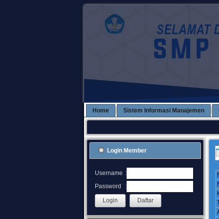
Home
Sistem Informasi Manajemen
Login Member
:
Username
:
Password