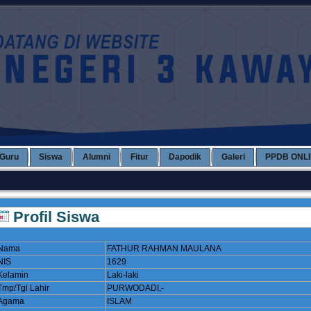
Guru
Siswa
Alumni
Fitur
Dapodik
Galeri
PPDB ONL
Profil Siswa
Nama
FATHUR RAHMAN MAULANA
NIS
1629
Kelamin
Laki-laki
Tmp/Tgl Lahir
PURWODADI,-
Agama
ISLAM