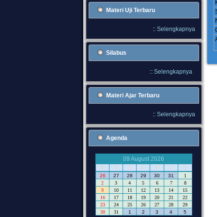
Materi Uji Terbaru
::
Selengkapnya
Silabus
::
Selengkapnya
Materi Ajar Terbaru
::
Selengkapnya
Agenda
09 August 2026
M
S
S
R
K
J
S
26
27
28
29
30
31
1
2
3
4
5
6
7
8
9
10
11
12
13
14
15
16
17
18
19
20
21
22
23
24
25
26
27
28
29
30
31
1
2
3
4
5