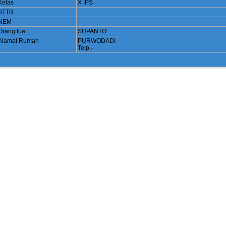
Kelas
X IPS
STTB
NEM
Orang tua
SUPANTO
Alamat Rumah
PURWODADI
Telp.-