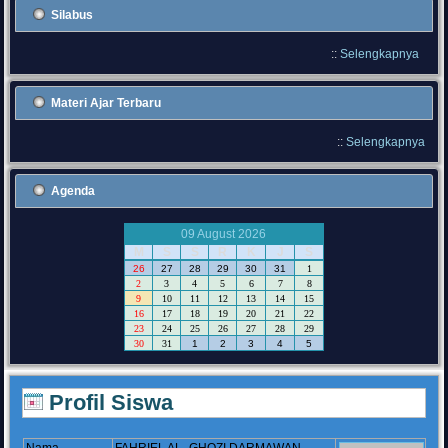
Silabus
::
Selengkapnya
Materi Ajar Terbaru
::
Selengkapnya
Agenda
09 August 2026
M
S
S
R
K
J
S
26
27
28
29
30
31
1
2
3
4
5
6
7
8
9
10
11
12
13
14
15
16
17
18
19
20
21
22
23
24
25
26
27
28
29
30
31
1
2
3
4
5
Profil Siswa