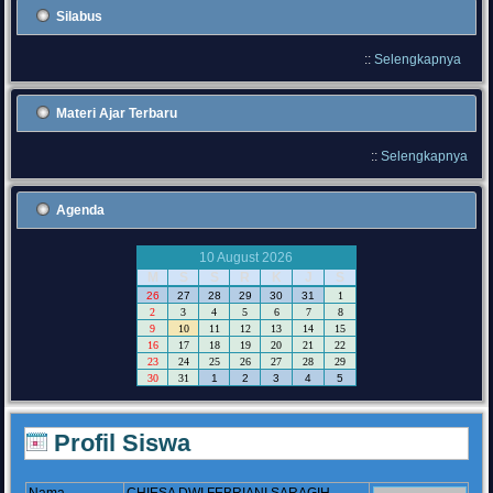
Silabus
::
Selengkapnya
Materi Ajar Terbaru
::
Selengkapnya
Agenda
10 August 2026
M
S
S
R
K
J
S
26
27
28
29
30
31
1
2
3
4
5
6
7
8
9
10
11
12
13
14
15
16
17
18
19
20
21
22
23
24
25
26
27
28
29
30
31
1
2
3
4
5
Profil Siswa