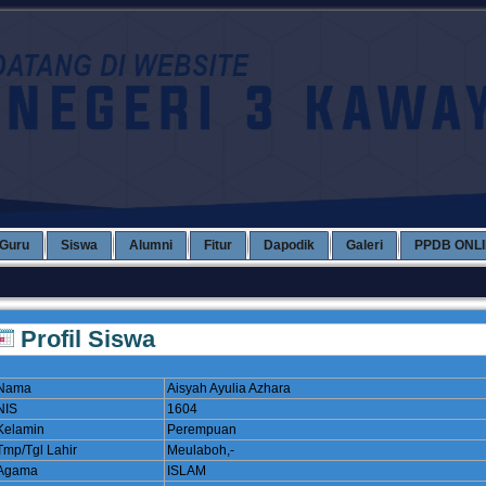
Guru
Siswa
Alumni
Fitur
Dapodik
Galeri
PPDB ONL
Profil Siswa
Nama
Aisyah Ayulia Azhara
NIS
1604
Kelamin
Perempuan
Tmp/Tgl Lahir
Meulaboh,-
Agama
ISLAM