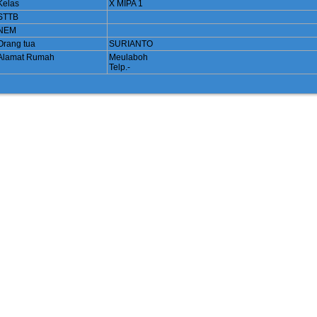
Kelas
X MIPA 1
STTB
NEM
Orang tua
SURIANTO
Alamat Rumah
Meulaboh
Telp.-