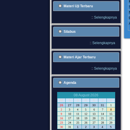
Materi Uji Terbaru
::
Selengkapnya
Silabus
::
Selengkapnya
Materi Ajar Terbaru
::
Selengkapnya
Agenda
08 August 2026
M
S
S
R
K
J
S
26
27
28
29
30
31
1
2
3
4
5
6
7
8
9
10
11
12
13
14
15
16
17
18
19
20
21
22
23
24
25
26
27
28
29
30
31
1
2
3
4
5