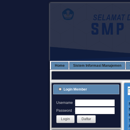
Home
Sistem Informasi Manajemen
Login Member
:
Username
:
Password