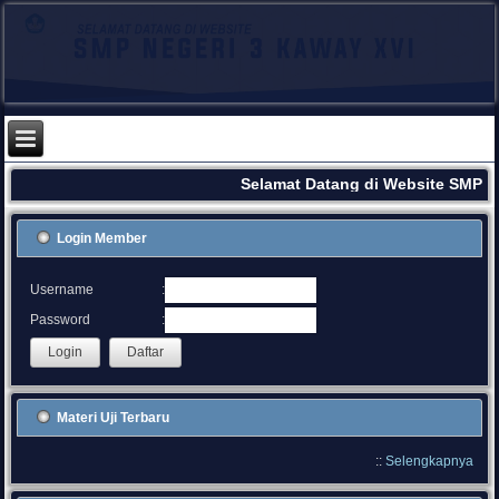
Selamat Datang di Website SMPN 
Login Member
:
Username
:
Password
Materi Uji Terbaru
::
Selengkapnya