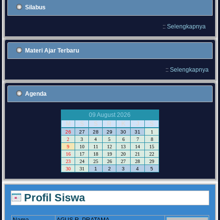
Silabus
::
Selengkapnya
Materi Ajar Terbaru
::
Selengkapnya
Agenda
09 August 2026
M
S
S
R
K
J
S
26
27
28
29
30
31
1
2
3
4
5
6
7
8
9
10
11
12
13
14
15
16
17
18
19
20
21
22
23
24
25
26
27
28
29
30
31
1
2
3
4
5
Profil Siswa