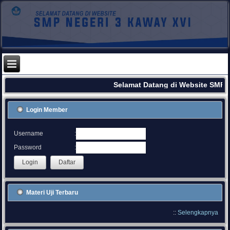
Selamat Datang di Website SMPN
Login Member
:
Username
:
Password
Materi Uji Terbaru
::
Selengkapnya