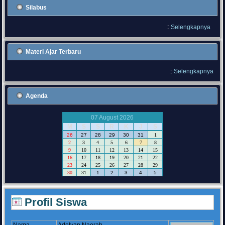
Silabus
::
Selengkapnya
Materi Ajar Terbaru
::
Selengkapnya
Agenda
07 August 2026
M
S
S
R
K
J
S
26
27
28
29
30
31
1
2
3
4
5
6
7
8
9
10
11
12
13
14
15
16
17
18
19
20
21
22
23
24
25
26
27
28
29
30
31
1
2
3
4
5
Profil Siswa