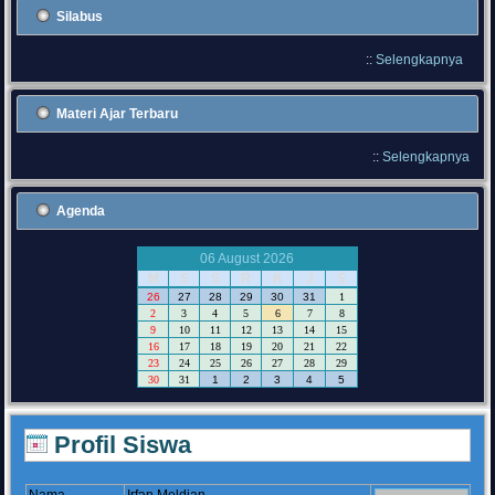
Silabus
::
Selengkapnya
Materi Ajar Terbaru
::
Selengkapnya
Agenda
06 August 2026
M
S
S
R
K
J
S
26
27
28
29
30
31
1
2
3
4
5
6
7
8
9
10
11
12
13
14
15
16
17
18
19
20
21
22
23
24
25
26
27
28
29
30
31
1
2
3
4
5
Profil Siswa