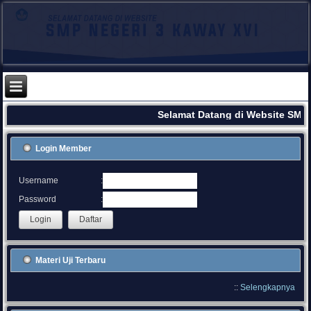
Selamat Datang di Website SMPN
Login Member
:
Username
:
Password
Materi Uji Terbaru
::
Selengkapnya