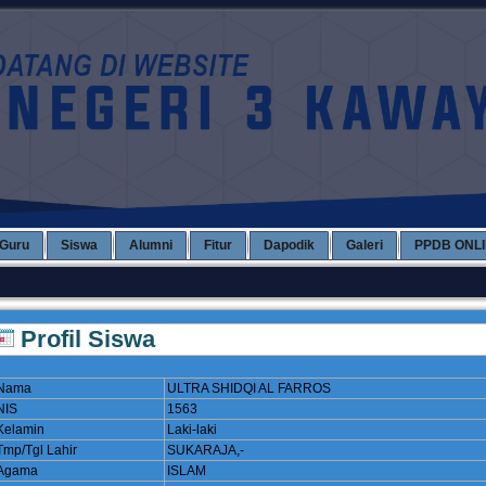
Guru
Siswa
Alumni
Fitur
Dapodik
Galeri
PPDB ONL
Profil Siswa
Nama
ULTRA SHIDQI AL FARROS
NIS
1563
Kelamin
Laki-laki
Tmp/Tgl Lahir
SUKARAJA,-
Agama
ISLAM