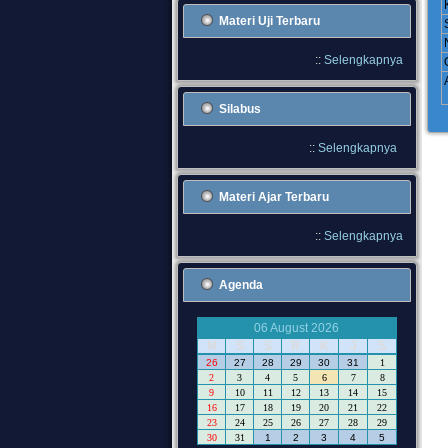
Materi Uji Terbaru
::
Selengkapnya
Silabus
::
Selengkapnya
Materi Ajar Terbaru
::
Selengkapnya
Agenda
06 August 2026
M
S
S
R
K
J
S
26
27
28
29
30
31
1
2
3
4
5
6
7
8
9
10
11
12
13
14
15
16
17
18
19
20
21
22
23
24
25
26
27
28
29
30
31
1
2
3
4
5