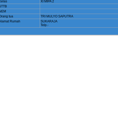
Kelas
XI MIPA 2
STTB
NEM
Orang tua
TRI MULYO SAPUTRA
Alamat Rumah
SUKARAJA
Telp.-