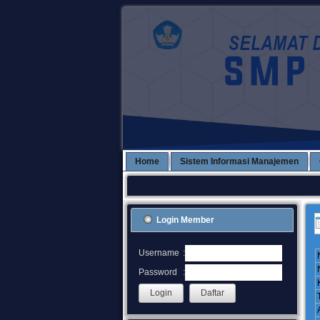
Home
Sistem Informasi Manajemen
Login Member
:
Username
:
Password