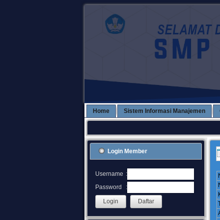
Home
Sistem Informasi Manajemen
Login Member
:
Username
:
Password