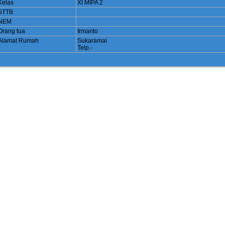
Kelas
XI MIPA 2
STTB
NEM
Orang tua
Irmanto
Alamat Rumah
Sukaramai
Telp.-