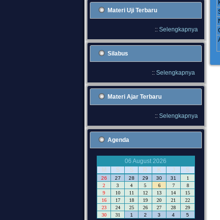
Materi Uji Terbaru
::
Selengkapnya
Silabus
::
Selengkapnya
Materi Ajar Terbaru
::
Selengkapnya
Agenda
06 August 2026
M
S
S
R
K
J
S
26
27
28
29
30
31
1
2
3
4
5
6
7
8
9
10
11
12
13
14
15
16
17
18
19
20
21
22
23
24
25
26
27
28
29
30
31
1
2
3
4
5