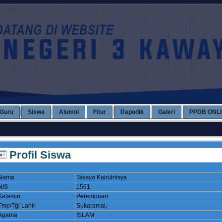
Guru
Siswa
Alumni
Fitur
Dapodik
Galeri
PPDB ONL
Profil Siswa
Nama
Tassya Kairulnisya
NIS
1561
Kelamin
Perempuan
Tmp/Tgl Lahir
Sukaramai,-
Agama
ISLAM