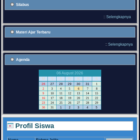
Silabus
::
Selengkapnya
Materi Ajar Terbaru
::
Selengkapnya
Agenda
06 August 2026
M
S
S
R
K
J
S
26
27
28
29
30
31
1
2
3
4
5
6
7
8
9
10
11
12
13
14
15
16
17
18
19
20
21
22
23
24
25
26
27
28
29
30
31
1
2
3
4
5
Profil Siswa