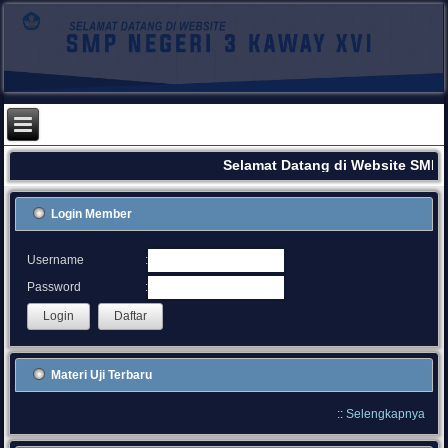
Selamat Datang di Website SMPN
Login Member
:
Username
:
Password
Materi Uji Terbaru
::
Selengkapnya