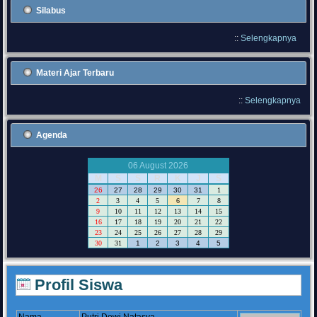
Silabus
::
Selengkapnya
Materi Ajar Terbaru
::
Selengkapnya
Agenda
06 August 2026
M
S
S
R
K
J
S
26
27
28
29
30
31
1
2
3
4
5
6
7
8
9
10
11
12
13
14
15
16
17
18
19
20
21
22
23
24
25
26
27
28
29
30
31
1
2
3
4
5
Profil Siswa