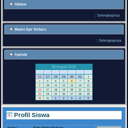
Silabus
::
Selengkapnya
Materi Ajar Terbaru
::
Selengkapnya
Agenda
06 August 2026
M
S
S
R
K
J
S
26
27
28
29
30
31
1
2
3
4
5
6
7
8
9
10
11
12
13
14
15
16
17
18
19
20
21
22
23
24
25
26
27
28
29
30
31
1
2
3
4
5
Profil Siswa