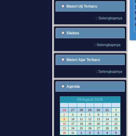
Materi Uji Terbaru
::
Selengkapnya
Silabus
::
Selengkapnya
Materi Ajar Terbaru
::
Selengkapnya
Agenda
09 August 2026
M
S
S
R
K
J
S
26
27
28
29
30
31
1
2
3
4
5
6
7
8
9
10
11
12
13
14
15
16
17
18
19
20
21
22
23
24
25
26
27
28
29
30
31
1
2
3
4
5