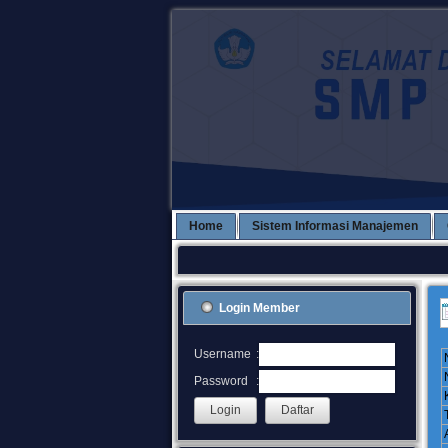
Home
Sistem Informasi Manajemen
Login Member
:
Username
:
Password