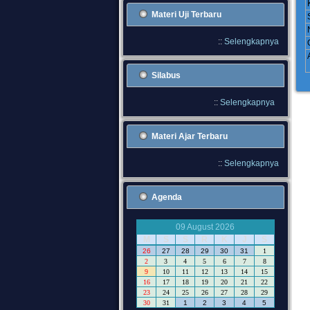
Materi Uji Terbaru
::
Selengkapnya
Silabus
::
Selengkapnya
Materi Ajar Terbaru
::
Selengkapnya
Agenda
09 August 2026
M
S
S
R
K
J
S
26
27
28
29
30
31
1
2
3
4
5
6
7
8
9
10
11
12
13
14
15
16
17
18
19
20
21
22
23
24
25
26
27
28
29
30
31
1
2
3
4
5