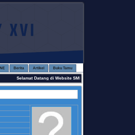
INE
Berita
Artikel
Buku Tamu
Selamat Datang di Website SMPN 3 KAWAY XVI. Terima Ka