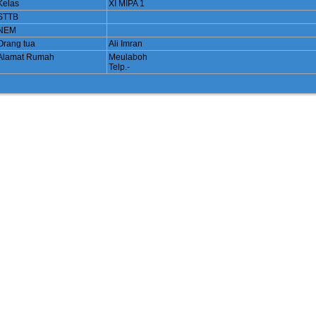
Kelas
XI MIPA 1
STTB
NEM
Orang tua
Ali Imran
Alamat Rumah
Meulaboh
Telp.-