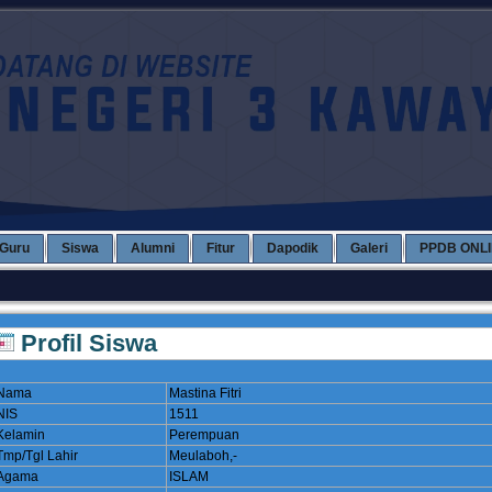
Guru
Siswa
Alumni
Fitur
Dapodik
Galeri
PPDB ONL
Profil Siswa
Nama
Mastina Fitri
NIS
1511
Kelamin
Perempuan
Tmp/Tgl Lahir
Meulaboh,-
Agama
ISLAM