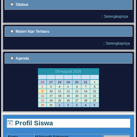
Silabus
::
Selengkapnya
Materi Ajar Terbaru
::
Selengkapnya
Agenda
09 August 2026
M
S
S
R
K
J
S
26
27
28
29
30
31
1
2
3
4
5
6
7
8
9
10
11
12
13
14
15
16
17
18
19
20
21
22
23
24
25
26
27
28
29
30
31
1
2
3
4
5
Profil Siswa