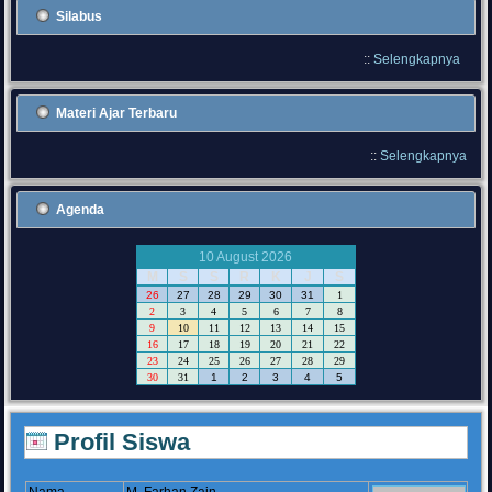
Silabus
::
Selengkapnya
Materi Ajar Terbaru
::
Selengkapnya
Agenda
10 August 2026
M
S
S
R
K
J
S
26
27
28
29
30
31
1
2
3
4
5
6
7
8
9
10
11
12
13
14
15
16
17
18
19
20
21
22
23
24
25
26
27
28
29
30
31
1
2
3
4
5
Profil Siswa