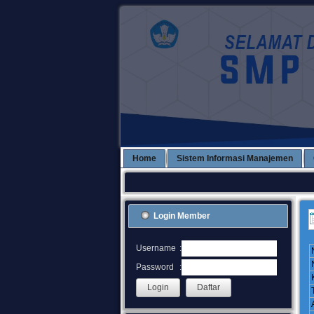
Home
Sistem Informasi Manajemen
Login Member
:
Username
:
Password