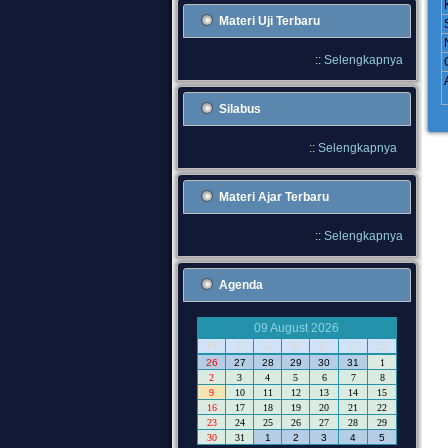
Materi Uji Terbaru
::
Selengkapnya
Silabus
::
Selengkapnya
Materi Ajar Terbaru
::
Selengkapnya
Agenda
09 August 2026
M
S
S
R
K
J
S
26
27
28
29
30
31
1
2
3
4
5
6
7
8
9
10
11
12
13
14
15
16
17
18
19
20
21
22
23
24
25
26
27
28
29
30
31
1
2
3
4
5