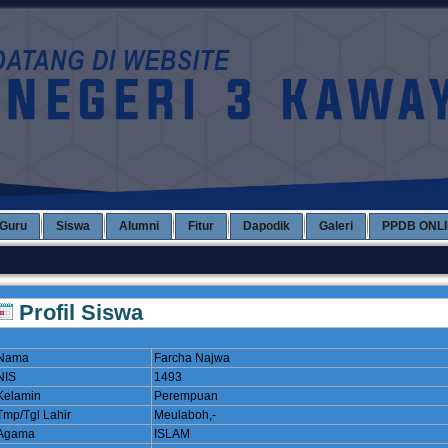
Guru
Siswa
Alumni
Fitur
Dapodik
Galeri
PPDB ONL
Profil Siswa
Nama
Farcha Najwa
NIS
1493
Kelamin
Perempuan
Tmp/Tgl Lahir
Meulaboh,-
Agama
ISLAM