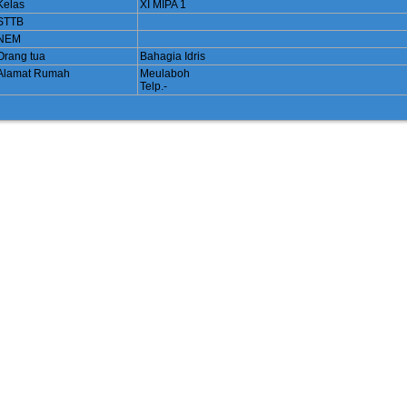
Kelas
XI MIPA 1
STTB
NEM
Orang tua
Bahagia Idris
Alamat Rumah
Meulaboh
Telp.-