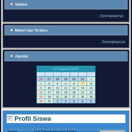
Silabus
::
Selengkapnya
Materi Ajar Terbaru
::
Selengkapnya
Agenda
07 August 2026
M
S
S
R
K
J
S
26
27
28
29
30
31
1
2
3
4
5
6
7
8
9
10
11
12
13
14
15
16
17
18
19
20
21
22
23
24
25
26
27
28
29
30
31
1
2
3
4
5
Profil Siswa