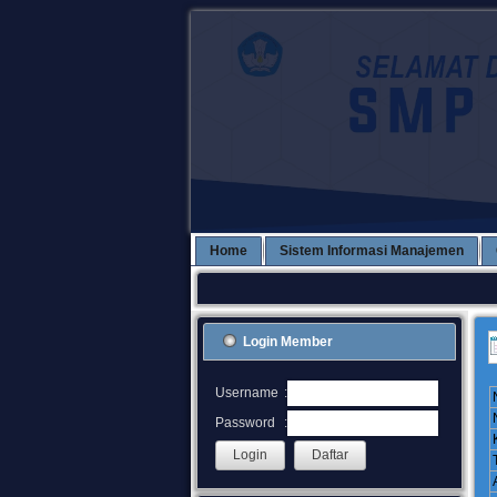
Home
Sistem Informasi Manajemen
Login Member
:
Username
:
Password