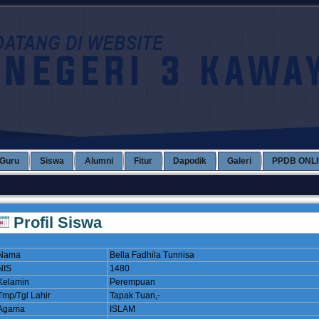
Guru
Siswa
Alumni
Fitur
Dapodik
Galeri
PPDB ONL
Profil Siswa
Nama
Bella Fadhila Tunnisa
NIS
1480
Kelamin
Perempuan
Tmp/Tgl Lahir
Tapak Tuan,-
Agama
ISLAM