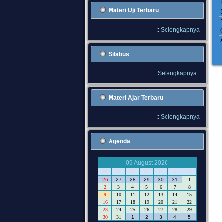
Materi Uji Terbaru
::
Selengkapnya
Silabus
::
Selengkapnya
Materi Ajar Terbaru
::
Selengkapnya
Agenda
09 August 2026
M
S
S
R
K
J
S
26
27
28
29
30
31
1
2
3
4
5
6
7
8
9
10
11
12
13
14
15
16
17
18
19
20
21
22
23
24
25
26
27
28
29
30
31
1
2
3
4
5