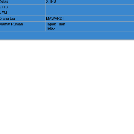
Kelas
XI IPS
STTB
NEM
Orang tua
MAWARDI
Alamat Rumah
Tapak Tuan
Telp.-