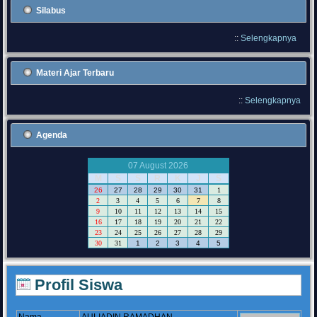
Silabus
::
Selengkapnya
Materi Ajar Terbaru
::
Selengkapnya
Agenda
07 August 2026
M
S
S
R
K
J
S
26
27
28
29
30
31
1
2
3
4
5
6
7
8
9
10
11
12
13
14
15
16
17
18
19
20
21
22
23
24
25
26
27
28
29
30
31
1
2
3
4
5
Profil Siswa