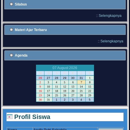
Silabus
::
Selengkapnya
Materi Ajar Terbaru
::
Selengkapnya
Agenda
07 August 2026
M
S
S
R
K
J
S
26
27
28
29
30
31
1
2
3
4
5
6
7
8
9
10
11
12
13
14
15
16
17
18
19
20
21
22
23
24
25
26
27
28
29
30
31
1
2
3
4
5
Profil Siswa