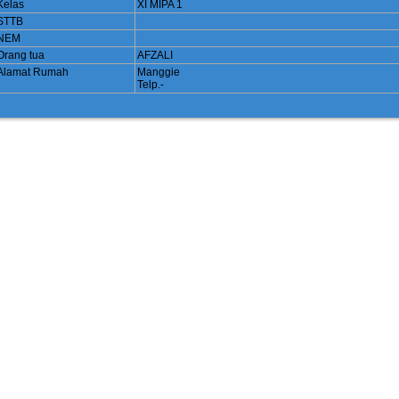
Kelas
XI MIPA 1
STTB
NEM
Orang tua
AFZALI
Alamat Rumah
Manggie
Telp.-