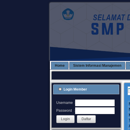
Home
Sistem Informasi Manajemen
Login Member
:
Username
:
Password