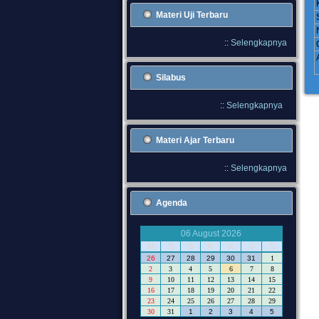
Materi Uji Terbaru
::
Selengkapnya
Silabus
::
Selengkapnya
Materi Ajar Terbaru
::
Selengkapnya
Agenda
06 August 2026
M
S
S
R
K
J
S
26
27
28
29
30
31
1
2
3
4
5
6
7
8
9
10
11
12
13
14
15
16
17
18
19
20
21
22
23
24
25
26
27
28
29
30
31
1
2
3
4
5