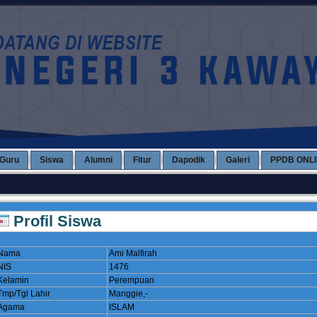
Guru
Siswa
Alumni
Fitur
Dapodik
Galeri
PPDB ONL
Profil Siswa
Nama
Ami Malfirah
NIS
1476
Kelamin
Perempuan
Tmp/Tgl Lahir
Manggie,-
Agama
ISLAM