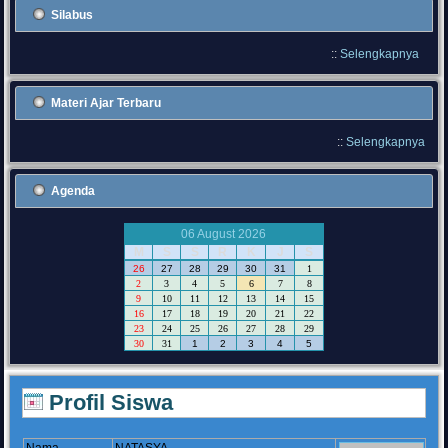
Silabus
::
Selengkapnya
Materi Ajar Terbaru
::
Selengkapnya
Agenda
06 August 2026
M
S
S
R
K
J
S
26
27
28
29
30
31
1
2
3
4
5
6
7
8
9
10
11
12
13
14
15
16
17
18
19
20
21
22
23
24
25
26
27
28
29
30
31
1
2
3
4
5
Profil Siswa