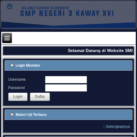
Selamat Datang di Website SMPN
Login Member
:
Username
:
Password
Materi Uji Terbaru
::
Selengkapnya