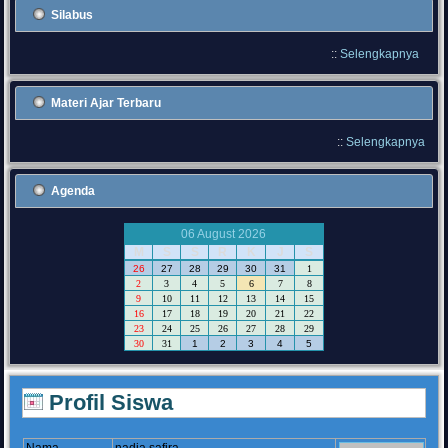
Silabus
::
Selengkapnya
Materi Ajar Terbaru
::
Selengkapnya
Agenda
06 August 2026
M
S
S
R
K
J
S
26
27
28
29
30
31
1
2
3
4
5
6
7
8
9
10
11
12
13
14
15
16
17
18
19
20
21
22
23
24
25
26
27
28
29
30
31
1
2
3
4
5
Profil Siswa