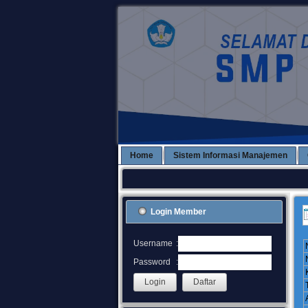
Home
Sistem Informasi Manajemen
Login Member
:
Username
:
Password