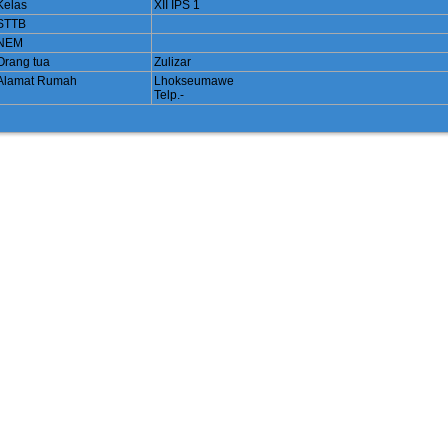
Kelas
XII IPS 1
STTB
NEM
Orang tua
Zulizar
Alamat Rumah
Lhokseumawe
Telp.-