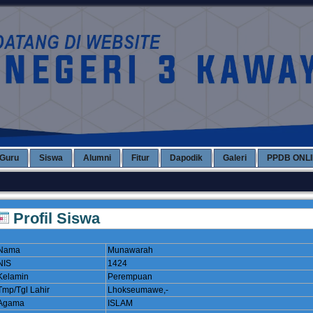
Guru
Siswa
Alumni
Fitur
Dapodik
Galeri
PPDB ONL
Profil Siswa
Nama
Munawarah
NIS
1424
Kelamin
Perempuan
Tmp/Tgl Lahir
Lhokseumawe,-
Agama
ISLAM