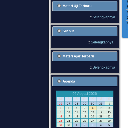
Materi Uji Terbaru
::
Selengkapnya
Silabus
::
Selengkapnya
Materi Ajar Terbaru
::
Selengkapnya
Agenda
06 August 2026
M
S
S
R
K
J
S
26
27
28
29
30
31
1
2
3
4
5
6
7
8
9
10
11
12
13
14
15
16
17
18
19
20
21
22
23
24
25
26
27
28
29
30
31
1
2
3
4
5